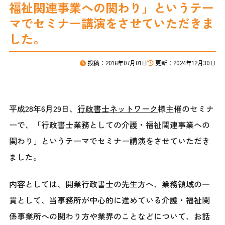
福祉関連事業への関わり」というテー
CONTACT
お問合せ
マでセミナー講演をさせていただきま
した。
ご質問やご相談がございましたら、
投稿：2016年07月01日
更新：2024年12月30日
お気軽にお問合せください。
平成28年6月29日、
行政書士ネットワーク
様主催のセミナ
011-213-0978
ーで、「行政書士業務としての介護・福祉関連事業への
平日9:00～18:00
関わり」というテーマでセミナー講演をさせていただき
ました。
お問合せはこちら
内容としては、開業行政書士の先生方へ、業務領域の一
24時間365日受付
貫として、当事務所が中心的に進めている介護・福祉関
係事業所への関わり方や業界のことなどについて、お話