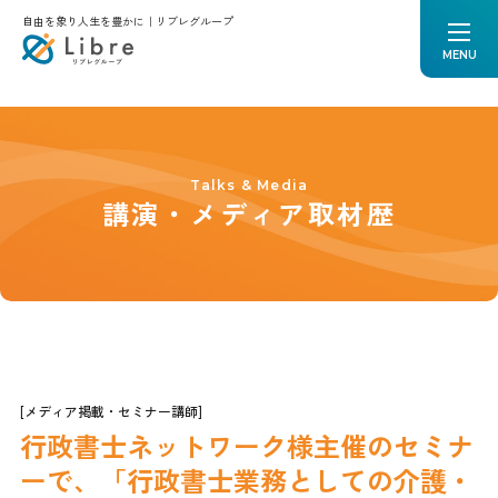
自由を象り人生を豊かに｜リブレグループ
MENU
トップページ
リブレについて
経営理念
メンバー紹介
スタッフブログ
Talks & Media
講演・メディア取材歴
講演・メディア取材歴
お知らせ
採用情報
お問合せ
プライバシーポリシー
[メディア掲載・セミナー講師]
行政書士ネットワーク様主催のセミナ
ーで、「行政書士業務としての介護・